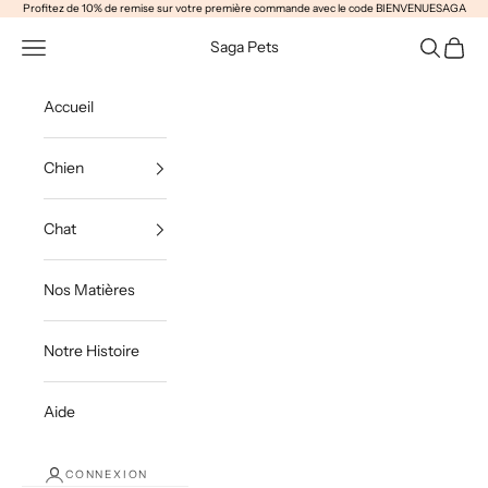
Passer au contenu
Profitez de 10% de remise sur votre première commande avec le code BIENVENUESAGA
Ouvrir la navigation
Ouvrir la 
Voir le
Saga Pets
Accueil
Chien
Chat
Nos Matières
Notre Histoire
Aide
CONNEXION