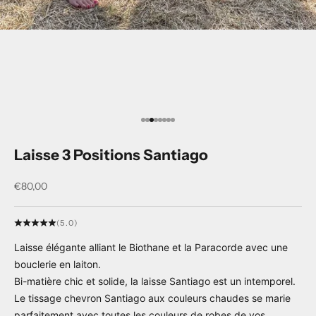
Aller à l'élément 1
Aller à l'élément 2
Aller à l'élément 3
Aller à l'élément 4
Aller à l'élément 5
Aller à l'élément 6
Aller à l'élément 7
Aller à l'élément 8
Laisse 3 Positions Santiago
Prix de vente
€80,00
(5.0)
Laisse élégante alliant le Biothane et la Paracorde avec une
bouclerie en laiton.
Bi-matière chic et solide, la laisse Santiago est un intemporel.
Le tissage chevron Santiago aux couleurs chaudes se marie
parfaitement avec toutes les couleurs de robes de vos