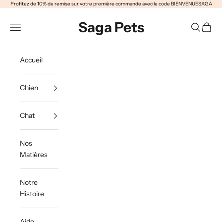
Passer au contenu
Profitez de 10% de remise sur votre première commande avec le code BIENVENUESAGA
Saga Pets
Ouvrir la navigation
Ouvrir la 
Voir le
Accueil
Chien
Chat
Nos
Matières
Notre
Histoire
Aide