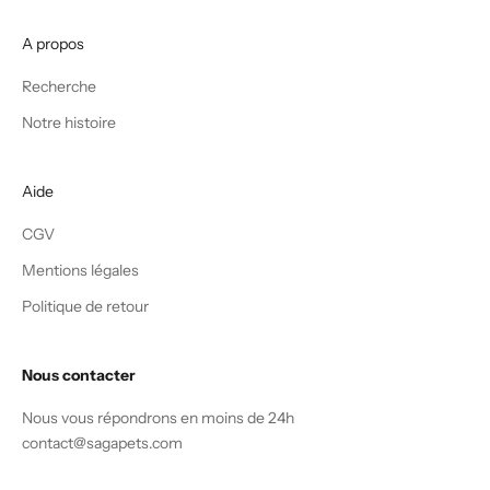
d
e
A propos
l
Recherche
'
a
Notre histoire
v
e
n
Aide
t
CGV
u
r
Mentions légales
e
Politique de retour
S
A
G
Nous contacter
A
Nous vous répondrons en moins de 24h
contact@sagapets.com