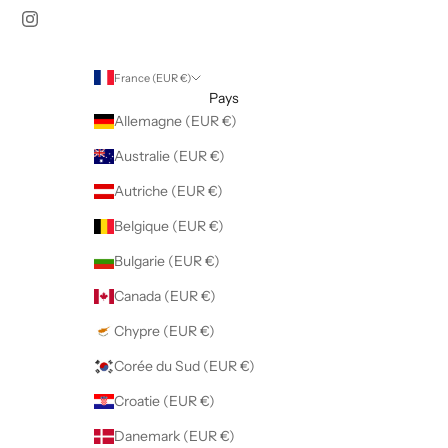
E
SCRIS
France (EUR €)
Pays
Allemagne (EUR €)
Australie (EUR €)
Autriche (EUR €)
Belgique (EUR €)
Bulgarie (EUR €)
Canada (EUR €)
Chypre (EUR €)
Corée du Sud (EUR €)
Croatie (EUR €)
Danemark (EUR €)