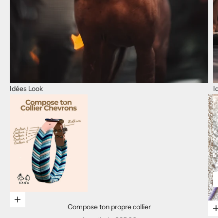
Idées Look
I
Choisir les options
Compose ton propre collier