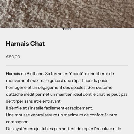
Aller à l'élément 1
Aller à l'élément 2
Aller à l'élément 3
Aller à l'élément 4
Aller à l'élément 5
Harnais Chat
Prix de vente
€50,00
Harnais en Biothane. Sa forme en Y confère une liberté de
mouvement maximale grâce à une répartition du poids
homogène et un dégagement des épaules. Son système
d'attache inédit permet un maintien idéal dont le chat ne peut pas
s'extirper sans être entravant.
Il s'enfile et s'installe facilement et rapidement.
Une mousse ventral assure un maximum de confort à votre
compagnon.
Des systèmes ajustables permettent de régler l'encolure et le