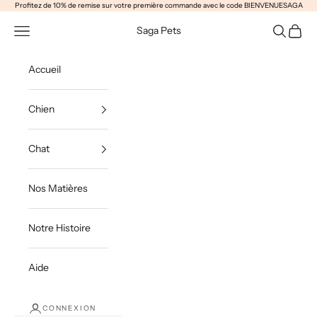
Passer au contenu
Profitez de 10% de remise sur votre première commande avec le code BIENVENUESAGA
Ouvrir la navigation
Ouvrir la 
Voir le
Saga Pets
Accueil
Chien
Chat
Nos Matières
Notre Histoire
Aide
CONNEXION