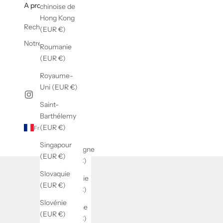
A propos
chinoise de
Hong Kong
Recherche
(EUR €)
Notre histoire
Roumanie
(EUR €)
Royaume-
Uni (EUR €)
Saint-
Barthélemy
(EUR €)
France (EUR €)
Pays
Singapour
Allemagne
(EUR €)
(EUR €)
Slovaquie
Australie
(EUR €)
(EUR €)
Slovénie
Autriche
(EUR €)
(EUR €)