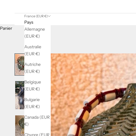
France (EUR €)
Pays
Panier
Allemagne
(EUR €)
Australie
(EUR €)
Autriche
(EUR €)
Belgique
(EUR €)
Bulgarie
(EUR €)
Canada (EUR
€)
Chypre (EUR