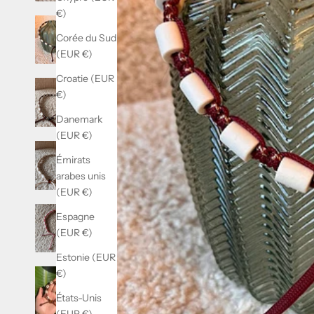
€)
Corée du Sud
(EUR €)
Croatie (EUR
€)
Danemark
(EUR €)
Émirats
arabes unis
(EUR €)
Espagne
(EUR €)
Estonie (EUR
€)
États-Unis