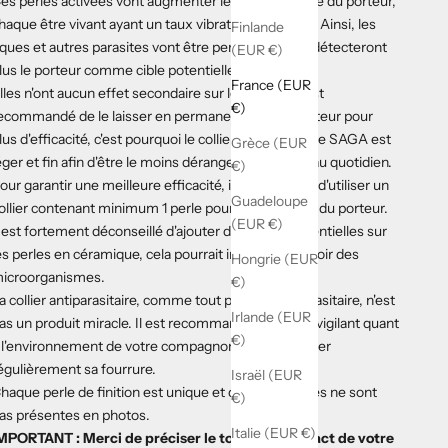
es perles activées vont augmenter le taux vibratoire du porteur,
haque être vivant ayant un taux vibratoire différent. Ainsi, les
Finlande
iques et autres parasites vont être perturbés et ne détecteront
(EUR €)
lus le porteur comme cible potentielle.
France (EUR
lles n'ont aucun effet secondaire sur le porteur. Il est
€)
ecommandé de le laisser en permanence sur le porteur pour
lus d'efficacité, c'est pourquoi le collier antiparasitaire SAGA est
Grèce (EUR
éger et fin afin d'être le moins dérangeant possible au quotidien.
€)
our garantir une meilleure efficacité, il est conseillé d'utiliser un
Guadeloupe
ollier contenant minimum 1 perle pour 2kg de poids du porteur.
(EUR €)
l est fortement déconseillé d'ajouter des huiles essentielles sur
es perles en céramique, cela pourrait inhiber le pouvoir des
Hongrie (EUR
icroorganismes.
€)
a collier antiparasitaire, comme tout produit antiparasitaire, n'est
Irlande (EUR
as un produit miracle. Il est recommandé de rester vigilant quant
€)
 l'environnement de votre compagnon et de surveiller
égulièrement sa fourrure.
Israël (EUR
haque perle de finition est unique et de nombreuses ne sont
€)
as présentes en photos.
Italie (EUR €)
MPORTANT : Merci de préciser le tour de cou exact de votre